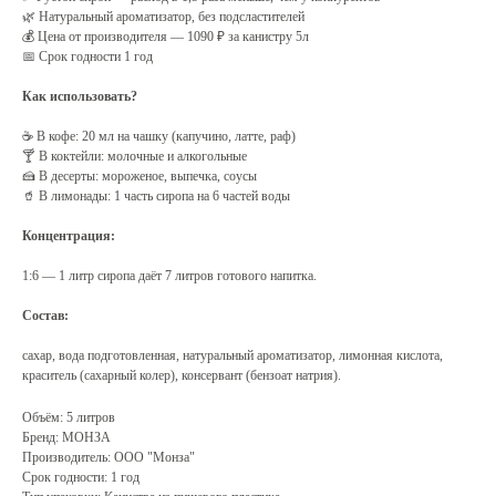
🌿 Натуральный ароматизатор, без подсластителей
💰 Цена от производителя — 1090 ₽ за канистру 5л
📅 Срок годности 1 год
Как использовать?
☕ В кофе: 20 мл на чашку (капучино, латте, раф)
🍸 В коктейли: молочные и алкогольные
🍰 В десерты: мороженое, выпечка, соусы
🥤 В лимонады: 1 часть сиропа на 6 частей воды
Концентрация:
1:6 — 1 литр сиропа даёт 7 литров готового напитка.
Состав:
сахар, вода подготовленная, натуральный ароматизатор, лимонная кислота,
краситель (сахарный колер), консервант (бензоат натрия).
Объём: 5 литров
Бренд: МОНЗА
Производитель: ООО "Монза"
Срок годности: 1 год