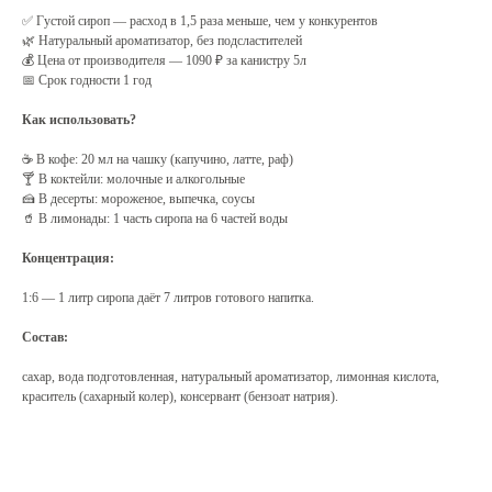
✅ Густой сироп — расход в 1,5 раза меньше, чем у конкурентов
🌿 Натуральный ароматизатор, без подсластителей
💰 Цена от производителя — 1090 ₽ за канистру 5л
📅 Срок годности 1 год
Как использовать?
☕ В кофе: 20 мл на чашку (капучино, латте, раф)
🍸 В коктейли: молочные и алкогольные
🍰 В десерты: мороженое, выпечка, соусы
🥤 В лимонады: 1 часть сиропа на 6 частей воды
Концентрация:
1:6 — 1 литр сиропа даёт 7 литров готового напитка.
Состав:
сахар, вода подготовленная, натуральный ароматизатор, лимонная кислота,
краситель (сахарный колер), консервант (бензоат натрия).